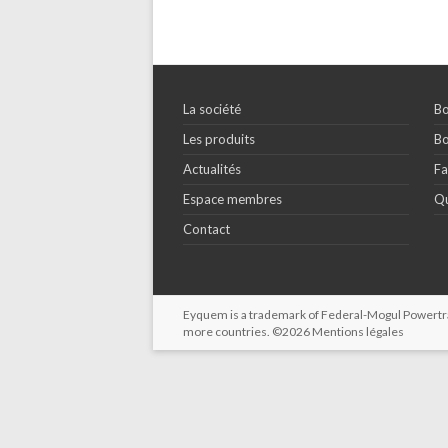
La société
Bo
Les produits
Bo
Actualités
Fa
Espace membres
Qu
Contact
Eyquem is a trademark of Federal-Mogul Powertrain
more countries. ©2026
Mentions légales