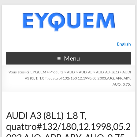
English
Menu
Vous êtes ici :
EYQUEM
>
Produits
>
AUDI
>
AUDI A3
>
AUDI A3 (8L1)
>
AUDI
A3 (8L1) 1.8 T, quattro#132/180,12.1998,05.2003,AJQ. APP. ARY.
AUQ,,0.75,
AUDI A3 (8L1) 1.8 T,
quattro#132/180,12.1998,05.2