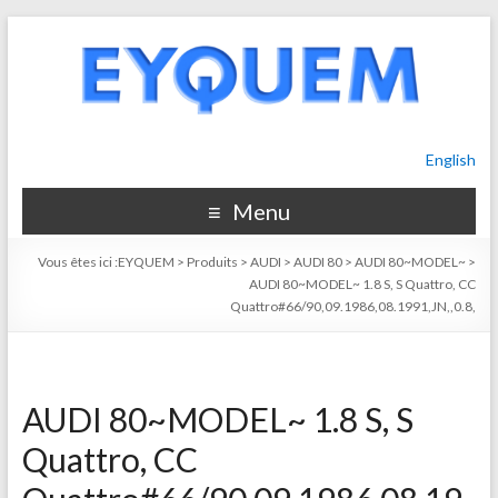
English
Menu
Vous êtes ici :
EYQUEM
>
Produits
>
AUDI
>
AUDI 80
>
AUDI 80~MODEL~
>
AUDI 80~MODEL~ 1.8 S, S Quattro, CC
Quattro#66/90,09.1986,08.1991,JN,,0.8,
AUDI 80~MODEL~ 1.8 S, S
Quattro, CC