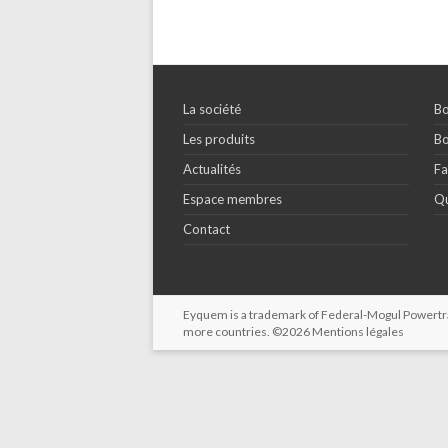
La société
Bo
Les produits
Bo
Actualités
Fa
Espace membres
Qu
Contact
Eyquem is a trademark of Federal-Mogul Powertrain
more countries. ©2026
Mentions légales