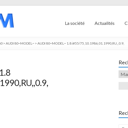
La société
Actualités
C
80
>
AUDI 80~MODEL~
>
AUDI 80~MODEL~ 1.8 i#55/75,10.1986,01.1990,RU,,0.9,
Rech
1.8
1990,RU,,0.9,
Rec