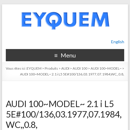
English
Menu
Vous êtes ici :
EYQUEM
>
Produits
>
AUDI
>
AUDI 100
>
AUDI 100~MODEL~
>
AUDI 100~MODEL~ 2.1 i L5 5E#100/136,03.1977,07.1984,WC,,0.8,
AUDI 100~MODEL~ 2.1 i L5
5E#100/136,03.1977,07.1984,
WC,,0.8,