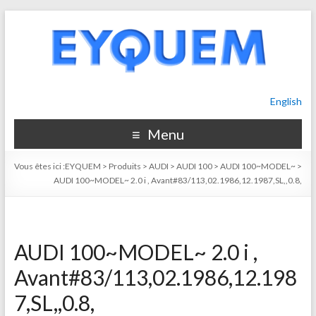
English
Menu
Vous êtes ici :
EYQUEM
>
Produits
>
AUDI
>
AUDI 100
>
AUDI 100~MODEL~
>
AUDI 100~MODEL~ 2.0 i , Avant#83/113,02.1986,12.1987,SL,,0.8,
AUDI 100~MODEL~ 2.0 i ,
Avant#83/113,02.1986,12.198
7,SL,,0.8,