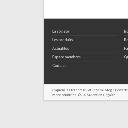
La société
Bo
Les produits
Bo
Actualités
Fa
Espace membres
Qu
Contact
Eyquem is a trademark of Federal-Mogul Powertrain
more countries. ©2026
Mentions légales