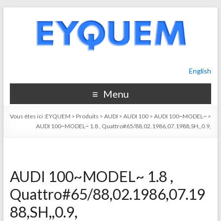
English
Menu
Vous êtes ici :
EYQUEM
>
Produits
>
AUDI
>
AUDI 100
>
AUDI 100~MODEL~
>
AUDI 100~MODEL~ 1.8 , Quattro#65/88,02.1986,07.1988,SH,,0.9,
AUDI 100~MODEL~ 1.8 ,
Quattro#65/88,02.1986,07.19
88,SH,,0.9,