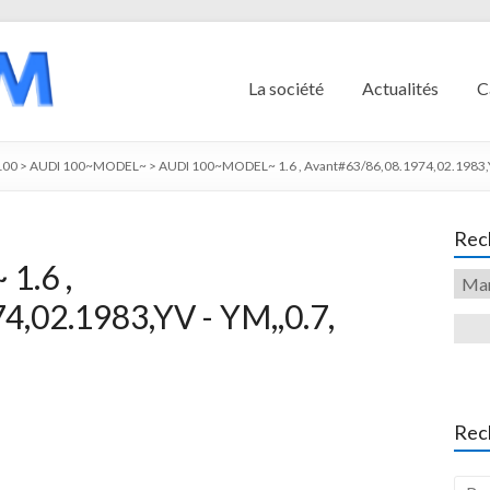
La société
Actualités
C
100
>
AUDI 100~MODEL~
>
AUDI 100~MODEL~ 1.6 , Avant#63/86,08.1974,02.1983,Y
Rech
1.6 ,
,02.1983,YV - YM,,0.7,
Rec