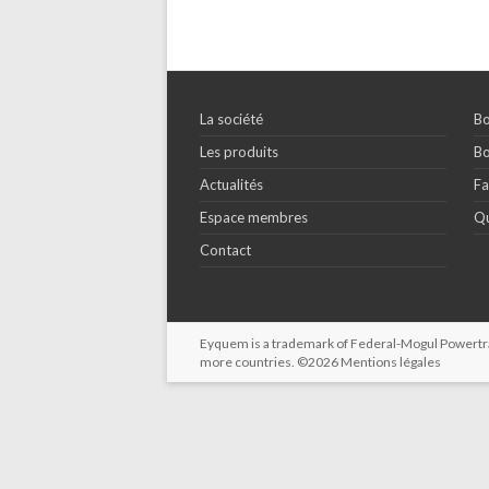
La société
Bo
Les produits
Bo
Actualités
Fa
Espace membres
Qu
Contact
Eyquem is a trademark of Federal-Mogul Powertrain
more countries. ©2026
Mentions légales