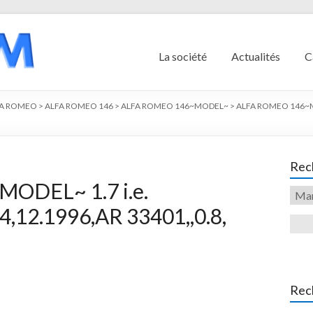
La société
Actualités
C
FA ROMEO
>
ALFA ROMEO 146
>
ALFA ROMEO 146~MODEL~
>
ALFA ROMEO 146~MO
Rech
ODEL~ 1.7 i.e.
,12.1996,AR 33401,,0.8,
Rec