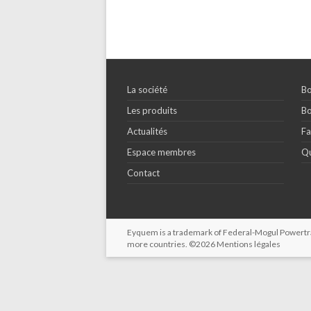
La société
Bo
Les produits
Bo
Actualités
Fa
Espace membres
Qu
Contact
Eyquem is a trademark of Federal-Mogul Powertrain
more countries. ©2026
Mentions légales