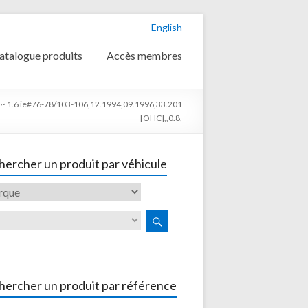
English
atalogue produits
Accès membres
.6 ie#76-78/103-106,12.1994,09.1996,33.201
[OHC],,0.8,
ercher un produit par véhicule
hercher un produit par référence