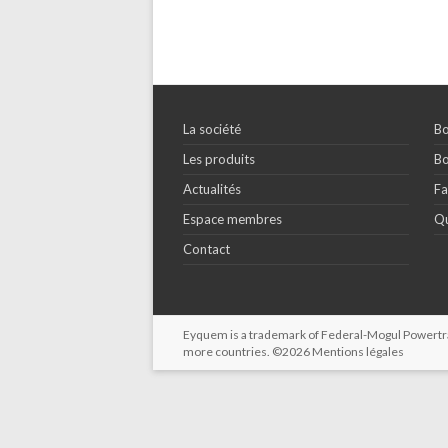
La société
Bo
Les produits
Bo
Actualités
Fa
Espace membres
Qu
Contact
Eyquem is a trademark of Federal-Mogul Powertrain
more countries. ©2026
Mentions légales