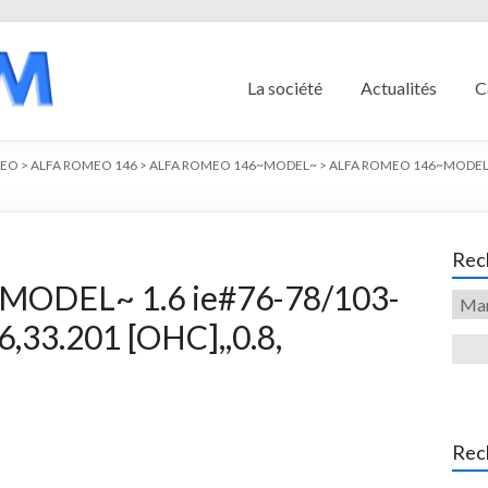
La société
Actualités
C
MEO
>
ALFA ROMEO 146
>
ALFA ROMEO 146~MODEL~
>
ALFA ROMEO 146~MODEL~ 1
Rech
ODEL~ 1.6 ie#76-78/103-
,33.201 [OHC],,0.8,
Rec