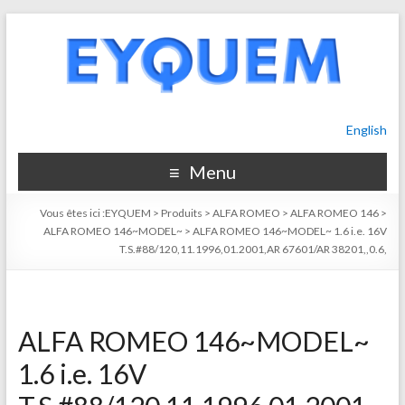
English
Menu
Vous êtes ici :
EYQUEM
>
Produits
>
ALFA ROMEO
>
ALFA ROMEO 146
>
ALFA ROMEO 146~MODEL~
>
ALFA ROMEO 146~MODEL~ 1.6 i.e. 16V
T.S.#88/120,11.1996,01.2001,AR 67601/AR 38201,,0.6,
ALFA ROMEO 146~MODEL~
1.6 i.e. 16V