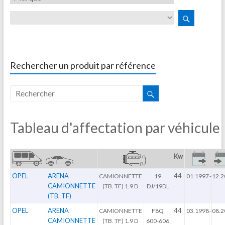
Rechercher un produit par référence
Tableau d'affectation par véhicule
Kw
OPEL
ARENA
44
CAMIONNETTE
19
01.1997
-
12.2
CAMIONNETTE
(TB. TF) 1.9 D
DJ/19DL
(TB. TF)
OPEL
ARENA
44
CAMIONNETTE
F8Q
03.1998
-
08.2
CAMIONNETTE
(TB. TF) 1.9 D
600-606