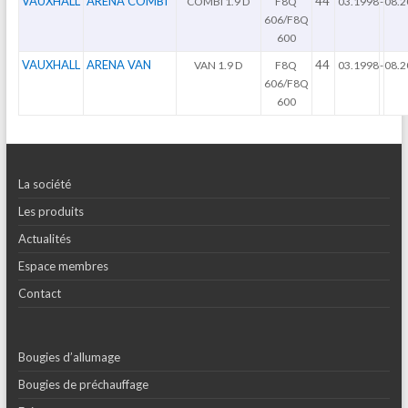
VAUXHALL
ARENA COMBI
44
COMBI 1.9 D
F8Q
03.1998
-
08.2
606/F8Q
600
VAUXHALL
ARENA VAN
44
VAN 1.9 D
F8Q
03.1998
-
08.2
606/F8Q
600
La société
Les produits
Actualités
Espace membres
Contact
Bougies d’allumage
Bougies de préchauffage