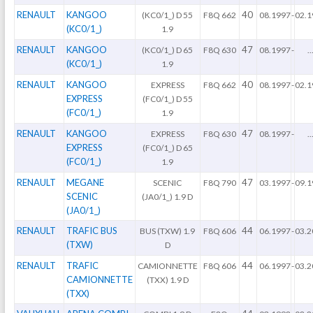
RENAULT
KANGOO
40
(KC0/1_) D 55
F8Q 662
08.1997
-
02.1
(KC0/1_)
1.9
RENAULT
KANGOO
47
(KC0/1_) D 65
F8Q 630
08.1997
-
..
(KC0/1_)
1.9
RENAULT
KANGOO
40
EXPRESS
F8Q 662
08.1997
-
02.1
EXPRESS
(FC0/1_) D 55
(FC0/1_)
1.9
RENAULT
KANGOO
47
EXPRESS
F8Q 630
08.1997
-
..
EXPRESS
(FC0/1_) D 65
(FC0/1_)
1.9
RENAULT
MEGANE
47
SCENIC
F8Q 790
03.1997
-
09.1
SCENIC
(JA0/1_) 1.9 D
(JA0/1_)
RENAULT
TRAFIC BUS
44
BUS (TXW) 1.9
F8Q 606
06.1997
-
03.2
(TXW)
D
RENAULT
TRAFIC
44
CAMIONNETTE
F8Q 606
06.1997
-
03.2
CAMIONNETTE
(TXX) 1.9 D
(TXX)