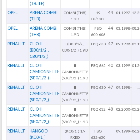
(TB. TF)
OPEL
ARENA COMBI
44
COMBI (THB)
19
01.1997
-
12.2
(THB)
1.9 D
DJ/19DL
OPEL
ARENA COMBI
44
COMBI (THB)
F8Q
03.1998
-
08.2
(THB)
1.9 D
600-606
RENAULT
CLIO II
47
II (BB0/1/2_.
F8Q 630
09.1998
-
02.1
(BB0/1/2_.
CB0/1/2_) 1.9 D
CB0/1/2_)
RENAULT
CLIO II
40
II
F8Q 662
03.1999
-
01.2
CAMIONNETTE
CAMIONNETTE
(SB0/1/2_)
(SB0/1/2_) 1.9 D
RENAULT
CLIO II
47
II
F8Q 630
09.1998
-
..
CAMIONNETTE
CAMIONNETTE
(SB0/1/2_)
(SB0/1/2_) 1.9 D
RENAULT
CLIO II
48
II
F8Q 632
02.2000
-
05.2
CAMIONNETTE
CAMIONNETTE
(SB0/1/2_)
(SB0/1/2_) 1.9 D
RENAULT
KANGOO
(KC0/1_) 1.9
F8Q
09.1999
-
06.2
(KC0/1_)
RXED
632-630