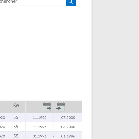
Kw
55
D20
11.1995
-
07.2000
55
D20
11.1995
-
03.2000
55
D20
01.1991
-
01.1996