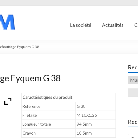
La société
Actualités
C
échauffage Eyquem G 38
Rech
age Eyquem G 38
Caractéristiques du produit
Référence
G 38
Filetage
M 10X1.25
Rec
Longueur totale
94,5mm
Crayon
18,5mm