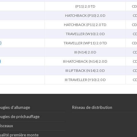
(P11) 2.0 TD
CD
)
HATCHBACK (P10) 2.0 D
C
)
HATCHBACK (P11) 2.0 TD
CD
TRAVELLER (W10) 2.0 D
C
)
TRAVELLER (WP11) 2.0 TD
CD
III (N14) 2.0 D
C
)
III HATCHBACK (N14) 2.0 D
C
III LIFTBACK (N14) 2.0 D
C
III TRAVELLER (Y10) 2.0 D
C
ugies d’allumage
Réseau de distribution
ugies de préchauffage
isceaux
alité première monte