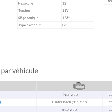
Hexagone
12
Tension
11V
Siège conique
123°
Type d'embout
G1
 par véhicule
I (N15) 2.0 D
C
)
I HATCHBACK (N15) 2.0 D
C
(P10) 2.0 D
C