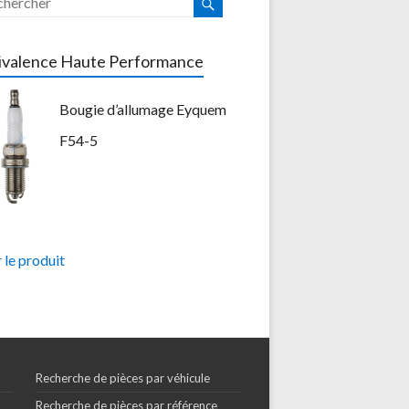
ivalence Haute Performance
Bougie d’allumage Eyquem
F54-5
 le produit
Recherche de pièces par véhicule
Recherche de pièces par référence