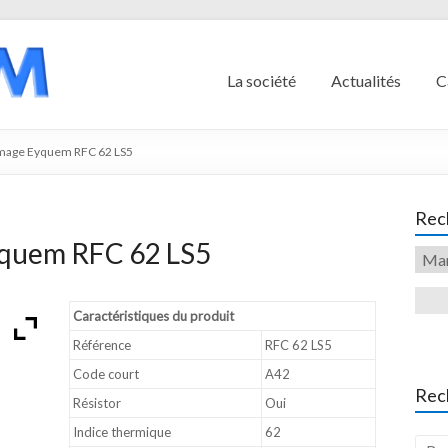
La société
Actualités
C
umage Eyquem RFC 62 LS5
Rech
yquem RFC 62 LS5
Caractéristiques du produit
Référence
RFC 62 LS5
Code court
A42
Rec
Résistor
Oui
Indice thermique
62