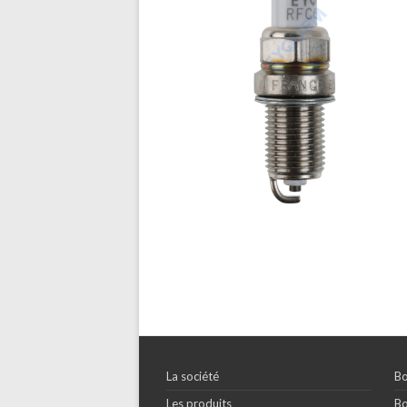
La société
Bo
Les produits
Bo