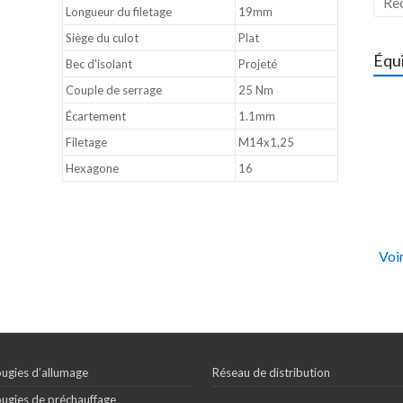
Longueur du filetage
19mm
Siège du culot
Plat
Équ
Bec d'isolant
Projeté
Couple de serrage
25 Nm
Écartement
1.1mm
Filetage
M14x1,25
Hexagone
16
Voir
ugies d’allumage
Réseau de distribution
ugies de préchauffage