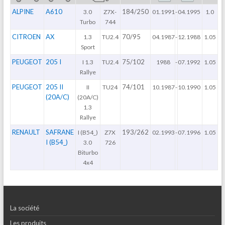
ALPINE
A610
184/250
3.0
Z7X-
01.1991
-
04.1995
1.0
Turbo
744
CITROEN
AX
70/95
1.3
TU2.4
04.1987
-
12.1988
1.05
Sport
PEUGEOT
205 I
75/102
I 1.3
TU2.4
1988
-
07.1992
1.05
Rallye
PEUGEOT
205 II
74/101
II
TU24
10.1987
-
10.1990
1.05
(20A/C)
(20A/C)
1.3
Rallye
RENAULT
SAFRANE
193/262
I (B54_)
Z7X
02.1993
-
07.1996
1.05
I (B54_)
3.0
726
Biturbo
4x4
La société
Les produits