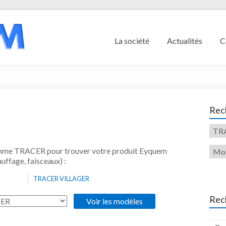
La société
Actualités
C
Rech
gamme TRACER pour trouver votre produit Eyquem
uffage, faisceaux) :
TRACER VILLAGER
Rec