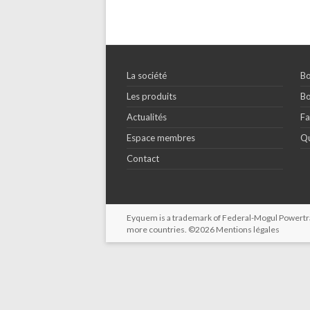
La société
Bo
Les produits
Bo
Actualités
Fa
Espace membres
Qu
Contact
Eyquem is a trademark of Federal-Mogul Powertrain
more countries. ©2026
Mentions légales