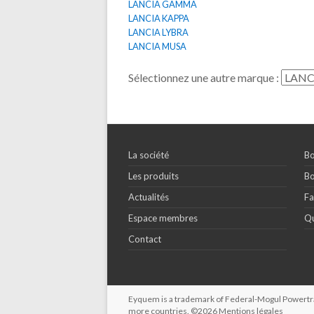
LANCIA GAMMA
LANCIA KAPPA
LANCIA LYBRA
LANCIA MUSA
Sélectionnez une autre marque :
La société
Bo
Les produits
Bo
Actualités
Fa
Espace membres
Qu
Contact
Eyquem is a trademark of Federal-Mogul Powertrain
more countries. ©2026
Mentions légales