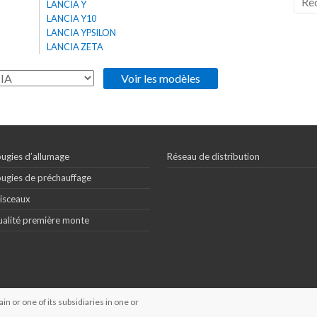
LANCIA Y
LANCIA Y10
LANCIA YPSILON
LANCIA ZETA
ugies d’allumage
Réseau de distribution
ugies de préchauffage
isceaux
alité première monte
 or one of its subsidiaries in one or