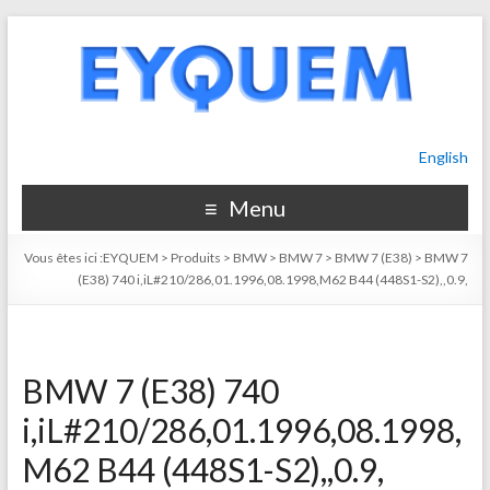
English
Menu
Vous êtes ici :
EYQUEM
>
Produits
>
BMW
>
BMW 7
>
BMW 7 (E38)
>
BMW 7
(E38) 740 i,iL#210/286,01.1996,08.1998,M62 B44 (448S1-S2),,0.9,
BMW 7 (E38) 740
i,iL#210/286,01.1996,08.1998,
M62 B44 (448S1-S2),,0.9,