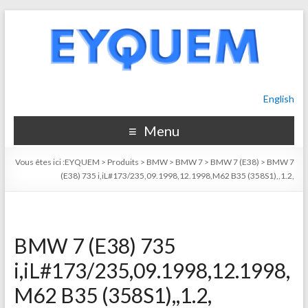
English
Menu
Vous êtes ici :
EYQUEM
>
Produits
>
BMW
>
BMW 7
>
BMW 7 (E38)
>
BMW 7
(E38) 735 i,iL#173/235,09.1998,12.1998,M62 B35 (358S1),,1.2,
BMW 7 (E38) 735
i,iL#173/235,09.1998,12.1998,
M62 B35 (358S1),,1.2,