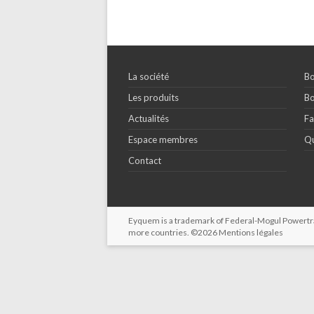
La société
Bo
Les produits
Bo
Actualités
Fa
Espace membres
Qu
Contact
Eyquem is a trademark of Federal-Mogul Powertrain
more countries. ©2026
Mentions légales