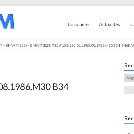
La société
Actualités
C
7
>
BMW 7 (E23)
>
BMW 7 (E23) 735 i#136/185,01.1985,08.1986,M30 B34 (346KA),
Rech
,08.1986,M30 B34
Rec