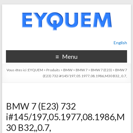
English
Menu
Vous êtes ici :
EYQUEM
>
Produits
>
BMW
>
BMW 7
>
BMW 7 (E23)
>
BMW 7
(E23) 732 i#145/197,05.1977,08.1986,M30 B32,,0.7,
BMW 7 (E23) 732
i#145/197,05.1977,08.1986,M
30 B32,,0.7,