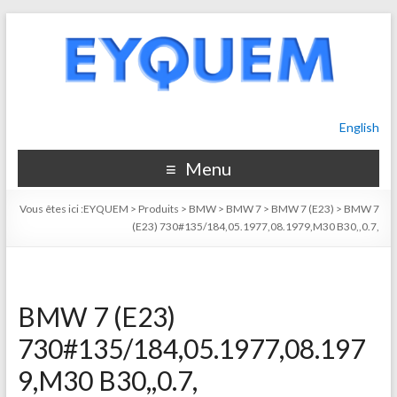
English
Menu
Vous êtes ici :
EYQUEM
>
Produits
>
BMW
>
BMW 7
>
BMW 7 (E23)
>
BMW 7
(E23) 730#135/184,05.1977,08.1979,M30 B30,,0.7,
BMW 7 (E23)
730#135/184,05.1977,08.197
9,M30 B30,,0.7,