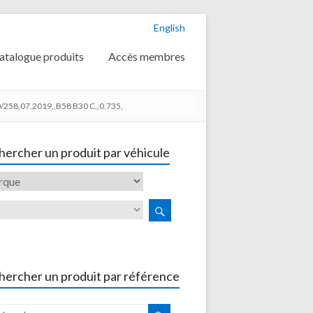
English
atalogue produits
Accès membres
258,07.2019,,B58 B30 C,,0.735,
ercher un produit par véhicule
hercher un produit par référence