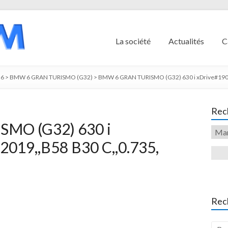
La société
Actualités
C
6
>
BMW 6 GRAN TURISMO (G32)
>
BMW 6 GRAN TURISMO (G32) 630 i xDrive#190/
Rech
MO (G32) 630 i
2019,,B58 B30 C,,0.735,
Rec