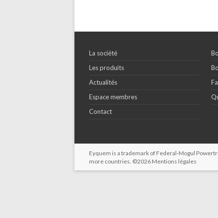
La société
Bo
Les produits
Bo
Actualités
Fa
Espace membres
Qu
Contact
Eyquem is a trademark of Federal-Mogul Powertrain
more countries. ©2026
Mentions légales