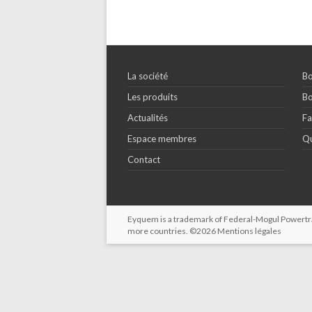
La société
Bo
Les produits
Bo
Actualités
Fa
Espace membres
Qu
Contact
Eyquem is a trademark of Federal-Mogul Powertrain
more countries. ©2026
Mentions légales