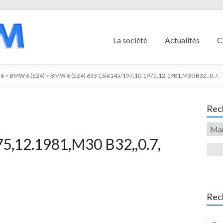
La société
Actualités
C
6
>
BMW 6 (E24)
>
BMW 6 (E24) 633 CSi#145/197,10.1975,12.1981,M30 B32,,0.7,
Rech
5,12.1981,M30 B32,,0.7,
Rec