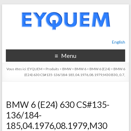
English
Menu
Vous êtes ici :
EYQUEM
>
Produits
>
BMW
>
BMW 6
>
BMW 6 (E24)
>
BMW 6
(E24) 630 CS#135-136/184-185,04.1976,08.1979,M30 B30,,0.7,
BMW 6 (E24) 630 CS#135-
136/184-
185,04.1976,08.1979,M30