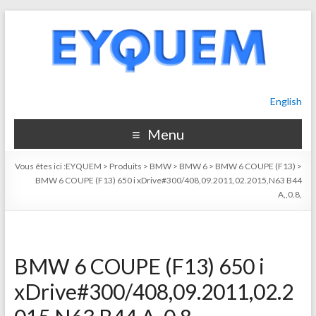
English
Menu
Vous êtes ici :
EYQUEM
>
Produits
>
BMW
>
BMW 6
>
BMW 6 COUPE (F13)
>
BMW 6 COUPE (F13) 650 i xDrive#300/408,09.2011,02.2015,N63 B44
A,,0.8,
BMW 6 COUPE (F13) 650 i
xDrive#300/408,09.2011,02.2