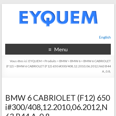
English
Menu
Vous êtes ici :
EYQUEM
>
Produits
>
BMW
>
BMW 6
>
BMW 6 CABRIOLET
(F12)
>
BMW 6 CABRIOLET (F12) 650 i#300/408,12.2010,06.2012,N63 B44
A,,0.8,
BMW 6 CABRIOLET (F12) 650
i#300/408,12.2010,06.2012,N