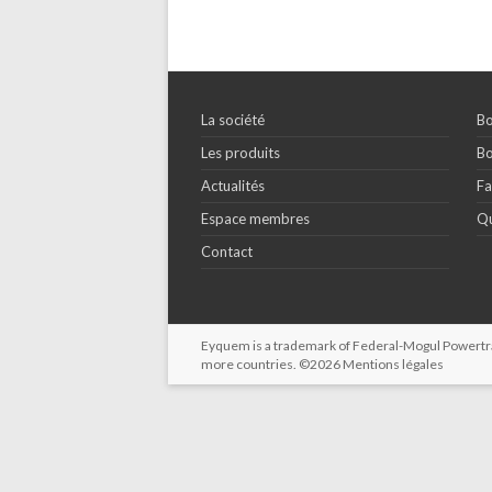
La société
Bo
Les produits
Bo
Actualités
Fa
Espace membres
Qu
Contact
Eyquem is a trademark of Federal-Mogul Powertrain
more countries. ©2026
Mentions légales