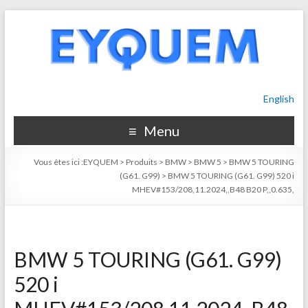
English
Menu
Vous êtes ici :
EYQUEM
>
Produits
>
BMW
>
BMW 5
>
BMW 5 TOURING
(G61. G99)
>
BMW 5 TOURING (G61. G99) 520 i
MHEV#153/208,11.2024,,B48 B20 P,,0.635,
BMW 5 TOURING (G61. G99)
520 i