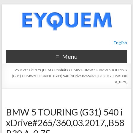
English
Menu
Vous êtes ici :
EYQUEM
>
Produits
>
BMW
>
BMW 5
>
BMW 5 TOURING
(G31)
>
BMW 5 TOURING (G31) 540 i xDrive#265/360,03.2017,,B58 B30
A,,0.75,
BMW 5 TOURING (G31) 540 i
xDrive#265/360,03.2017,,B58