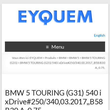
English
Menu
Vous êtes ici :
EYQUEM
>
Produits
>
BMW
>
BMW 5
>
BMW 5 TOURING
(G31)
>
BMW 5 TOURING (G31) 540 i xDrive#250/340,03.2017,,B58 B30
A,,0.75,
BMW 5 TOURING (G31) 540 i
xDrive#250/340,03.2017,,B58