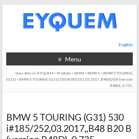
English
Menu
Vous êtes ici :
EYQUEM
>
Produits
>
BMW
>
BMW 5
>
BMW 5 TOURING
(G31)
>
BMW 5 TOURING (G31) 530 i#185/252,03.2017,,B48 B20 B (version
B48D),,0.735,
BMW 5 TOURING (G31) 530
i#185/252,03.2017,,B48 B20 B