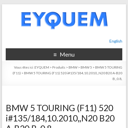
English
Menu
Vous êtes ici :
EYQUEM
>
Produits
>
BMW
>
BMW 5
>
BMW 5 TOURING
(F11)
>
BMW 5 TOURING (F11) 520 i#135/184,10.2010,,N20 B20 A-B20
B,,0.8,
BMW 5 TOURING (F11) 520
i#135/184,10.2010,,N20 B20