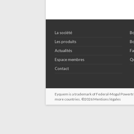
La société
Bo
Les produits
Bo
Actualités
Fa
Espace membres
Qu
Contact
Eyquem is a trademark of Federal-Mogul Powertrain
more countries. ©2026
Mentions légales