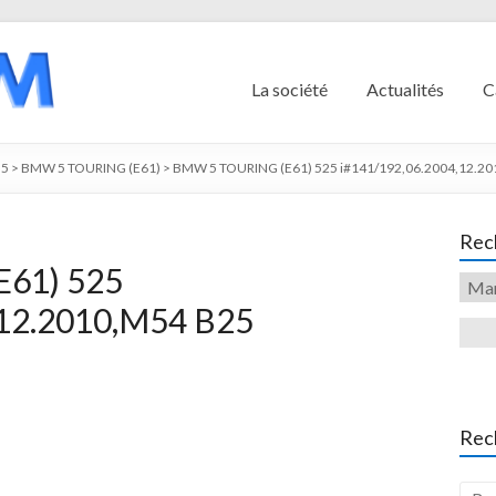
La société
Actualités
C
5
>
BMW 5 TOURING (E61)
>
BMW 5 TOURING (E61) 525 i#141/192,06.2004,12.201
Rech
61) 525
,12.2010,M54 B25
Rec