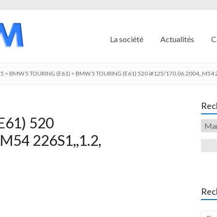
La société
Actualités
C
5
>
BMW 5 TOURING (E61)
>
BMW 5 TOURING (E61) 520 i#125/170,06.2004,,M54 2
Rech
61) 520
M54 226S1,,1.2,
Rec