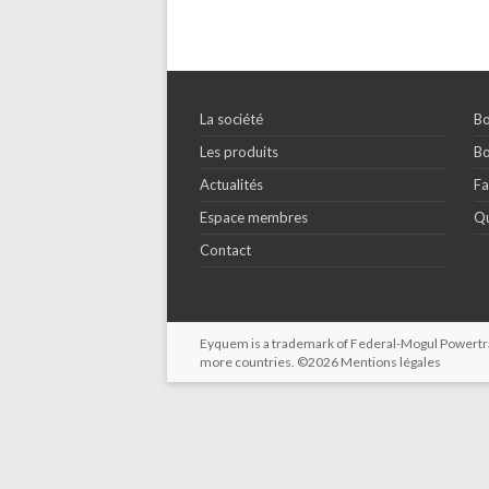
La société
Bo
Les produits
Bo
Actualités
Fa
Espace membres
Qu
Contact
Eyquem is a trademark of Federal-Mogul Powertrain
more countries. ©2026
Mentions légales