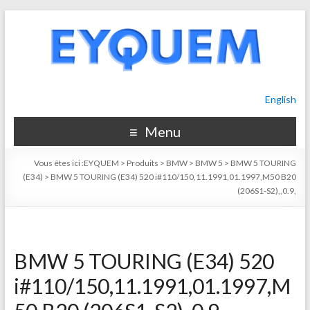
English
Menu
Vous êtes ici :
EYQUEM
>
Produits
>
BMW
>
BMW 5
>
BMW 5 TOURING
(E34)
>
BMW 5 TOURING (E34) 520 i#110/150,11.1991,01.1997,M50 B20
(206S1-S2),,0.9,
BMW 5 TOURING (E34) 520
i#110/150,11.1991,01.1997,M