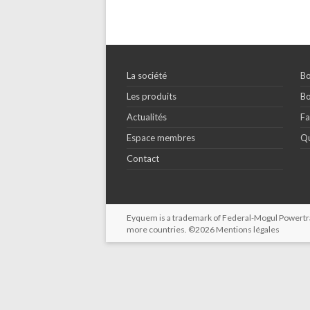
La société
Bo
Les produits
Bo
Actualités
Fa
Espace membres
Qu
Contact
Eyquem is a trademark of Federal-Mogul Powertrain
more countries. ©2026
Mentions légales