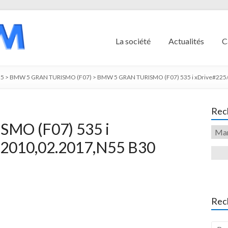
La société
Actualités
C
5
>
BMW 5 GRAN TURISMO (F07)
>
BMW 5 GRAN TURISMO (F07) 535 i xDrive#225/
Rech
MO (F07) 535 i
.2010,02.2017,N55 B30
Rec