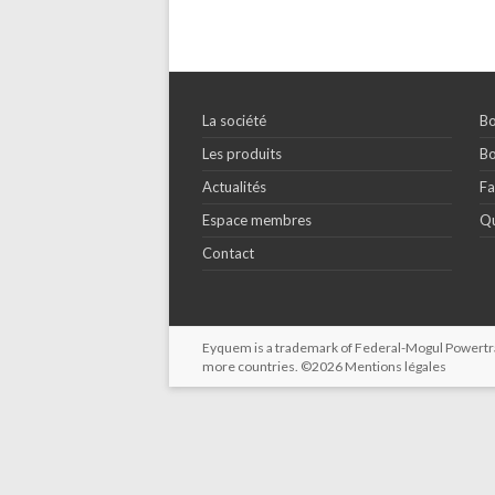
La société
Bo
Les produits
Bo
Actualités
Fa
Espace membres
Qu
Contact
Eyquem is a trademark of Federal-Mogul Powertrain
more countries. ©2026
Mentions légales