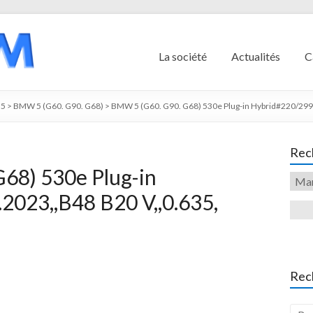
La société
Actualités
C
5
>
BMW 5 (G60. G90. G68)
>
BMW 5 (G60. G90. G68) 530e Plug-in Hybrid#220/299,
Rech
68) 530e Plug-in
2023,,B48 B20 V,,0.635,
Rec