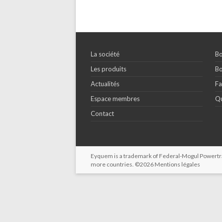
La société
Bo
Les produits
Bo
Actualités
Fa
Espace membres
Qu
Contact
Eyquem is a trademark of Federal-Mogul Powertrain
more countries. ©2026
Mentions légales