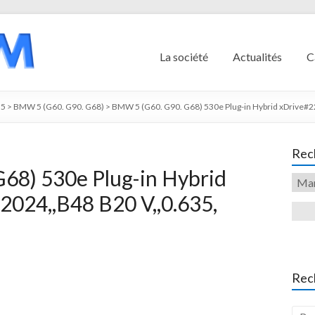
La société
Actualités
C
5
>
BMW 5 (G60. G90. G68)
>
BMW 5 (G60. G90. G68) 530e Plug-in Hybrid xDrive#2
Rech
68) 530e Plug-in Hybrid
2024,,B48 B20 V,,0.635,
Rec