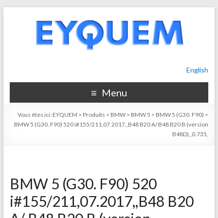
English
Menu
Vous êtes ici :
EYQUEM
>
Produits
>
BMW
>
BMW 5
>
BMW 5 (G30. F90)
>
BMW 5 (G30. F90) 520 i#155/211,07.2017,,B48 B20 A/ B48 B20 B (version
B48D),,0.735,
BMW 5 (G30. F90) 520
i#155/211,07.2017,,B48 B20