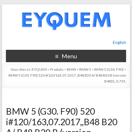
English
Menu
Vous êtes ici :
EYQUEM
>
Produits
>
BMW
>
BMW 5
>
BMW 5 (G30. F90)
>
BMW 5 (G30. F90) 520 i#120/163,07.2017,,B48 B20 A/ B48 B20 B (version
B48D),,0.735,
BMW 5 (G30. F90) 520
i#120/163,07.2017,,B48 B20