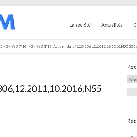
La société
Actualités
C
5
>
BMW 5 (F10)
>
BMW 5 (F10) ActiveHybrid#225/306,12.2011,10.2016,N55 B30 A
Rech
306,12.2011,10.2016,N55
Rec