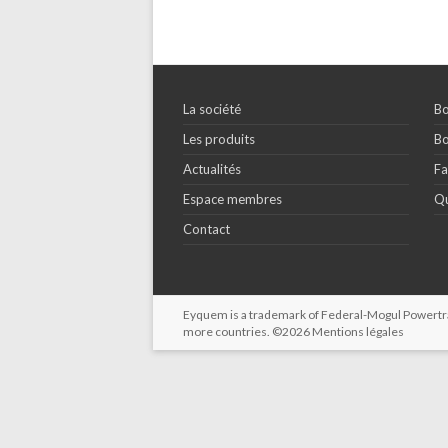
La société
Bo
Les produits
Bo
Actualités
Fa
Espace membres
Qu
Contact
Eyquem is a trademark of Federal-Mogul Powertrain
more countries. ©2026
Mentions légales