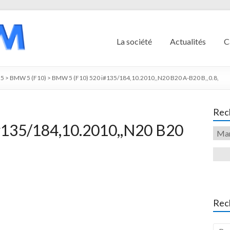
La société
Actualités
C
5
>
BMW 5 (F10)
>
BMW 5 (F10) 520 i#135/184,10.2010,,N20 B20 A-B20 B,,0.8,
Rech
#135/184,10.2010,,N20 B20
Rec