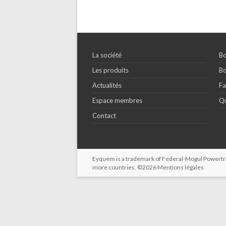
La société
Bo
Les produits
Bo
Actualités
Fa
Espace membres
Qu
Contact
Eyquem is a trademark of Federal-Mogul Powertrain
more countries. ©2026
Mentions légales