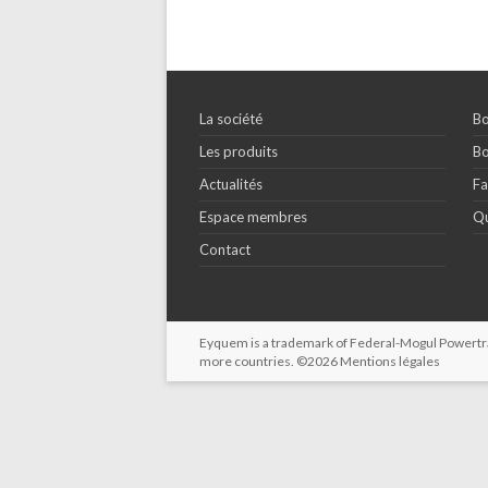
La société
Bo
Les produits
Bo
Actualités
Fa
Espace membres
Qu
Contact
Eyquem is a trademark of Federal-Mogul Powertrain
more countries. ©2026
Mentions légales