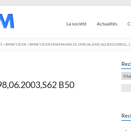
La société
Actualités
C
5
>
BMW 5 (E39)
>
BMW 5 (E39) M5#294/400,10.1998,06.2003,S62 B50 (508S1),,1.
Rech
8,06.2003,S62 B50
Rec