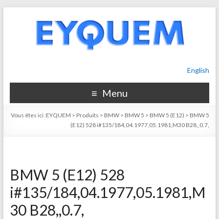
English
Menu
Vous êtes ici :
EYQUEM
>
Produits
>
BMW
>
BMW 5
>
BMW 5 (E12)
>
BMW 5
(E12) 528 i#135/184,04.1977,05.1981,M30 B28,,0.7,
BMW 5 (E12) 528
i#135/184,04.1977,05.1981,M
30 B28,,0.7,