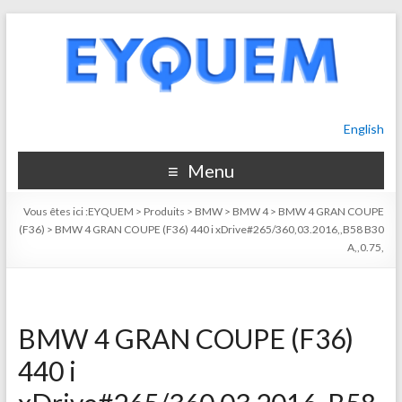
English
Menu
Vous êtes ici :
EYQUEM
>
Produits
>
BMW
>
BMW 4
>
BMW 4 GRAN COUPE
(F36)
>
BMW 4 GRAN COUPE (F36) 440 i xDrive#265/360,03.2016,,B58 B30
A,,0.75,
BMW 4 GRAN COUPE (F36)
440 i