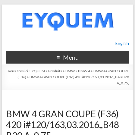
English
Menu
Vous êtes ici :
EYQUEM
>
Produits
>
BMW
>
BMW 4
>
BMW 4 GRAN COUPE
(F36)
>
BMW 4 GRAN COUPE (F36) 420 i#120/163,03.2016,,B48 B20
A,,0.75,
BMW 4 GRAN COUPE (F36)
420 i#120/163,03.2016,,B48