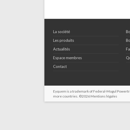
La société
Bo
Les produits
Bo
Actualités
Fa
Espace membres
Qu
Contact
Eyquem is a trademark of Federal-Mogul Powertrain
more countries. ©2026
Mentions légales