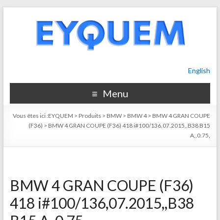
English
Menu
Vous êtes ici :
EYQUEM
>
Produits
>
BMW
>
BMW 4
>
BMW 4 GRAN COUPE
(F36)
>
BMW 4 GRAN COUPE (F36) 418 i#100/136,07.2015,,B38 B15
A,,0.75,
BMW 4 GRAN COUPE (F36)
418 i#100/136,07.2015,,B38